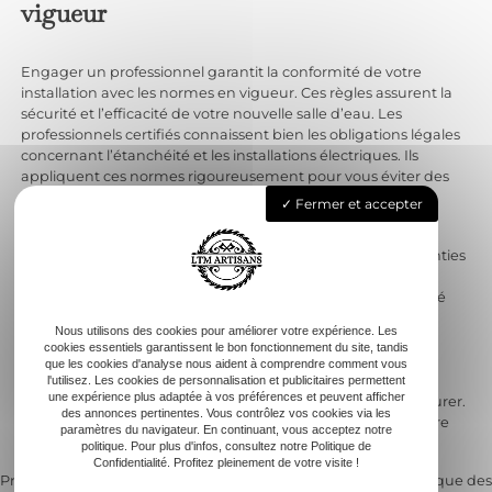
vigueur
Engager un professionnel garantit la conformité de votre
installation avec les normes en vigueur. Ces règles assurent la
sécurité et l’efficacité de votre nouvelle salle d’eau. Les
professionnels certifiés connaissent bien les obligations légales
concernant l’étanchéité et les installations électriques. Ils
appliquent ces normes rigoureusement pour vous éviter des
déconvenues futures. Cela signifie moins de risques
Fermer et accepter
d’infiltration, de moisissures ou de problèmes d’évacuation.
Avec un professionnel, vous bénéficiez également de garanties
sur les travaux réalisés. Si un problème survient après les
travaux, vous pourrez compter sur l’assurance responsabilité
civile du professionnel. Confier votre installation à un expert
Nous utilisons des cookies pour améliorer votre expérience. Les
offre une sécurité supplémentaire quant à la pérennité de
cookies essentiels garantissent le bon fonctionnement du site, tandis
votre douche italienne. Vous protégez davantage votre
que les cookies d'analyse nous aident à comprendre comment vous
investissement en salle de bain grâce aux assurances et à la
l'utilisez. Les cookies de personnalisation et publicitaires permettent
une expérience plus adaptée à vos préférences et peuvent afficher
conformité que seul un professionnel peut pleinement assurer.
des annonces pertinentes. Vous contrôlez vos cookies via les
Ce choix se révèle donc très pertinent pour quiconque désire
paramètres du navigateur. En continuant, vous acceptez notre
réaliser cette transformation en toute sérénité.
politique. Pour plus d'infos, consultez notre Politique de
Confidentialité. Profitez pleinement de votre visite !
Previous:
Isolation coulisse mur
Next:
Isolation thermique des