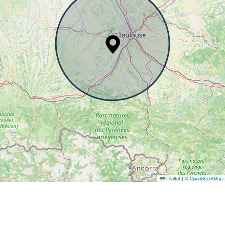
Leaflet
|
©
OpenStreetMap