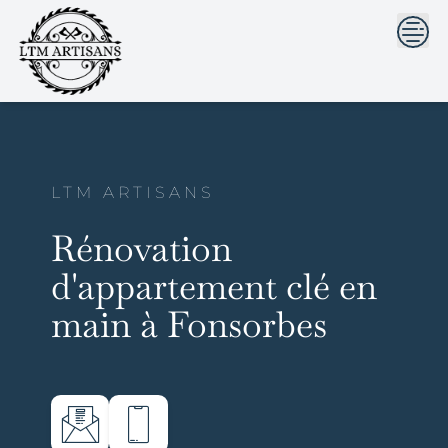
```html
```
Skip
to
content
LTM ARTISANS
Rénovation
d'appartement clé en
main à Fonsorbes