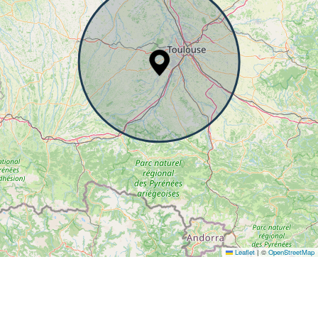
Leaflet
|
©
OpenStreetMap