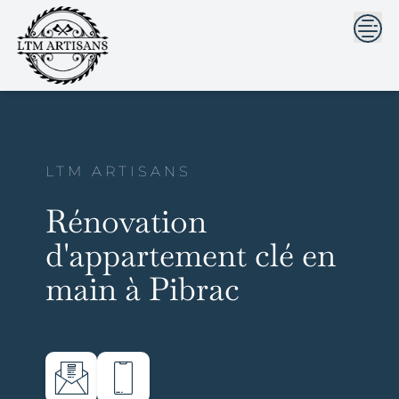
```html
```
Skip
to
content
LTM ARTISANS
Rénovation
d'appartement clé en
main à Pibrac