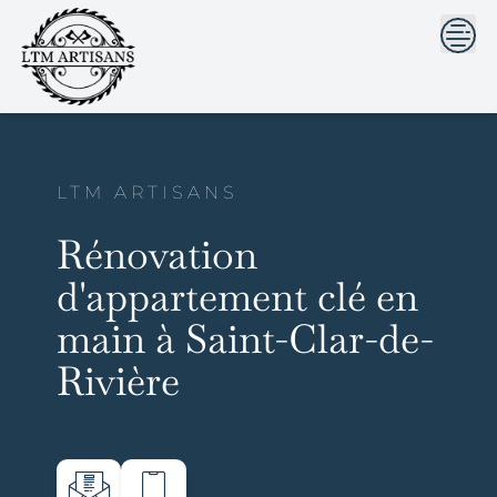
```html
```
Skip
to
content
LTM ARTISANS
Rénovation
d'appartement clé en
main à Saint-Clar-de-
Rivière