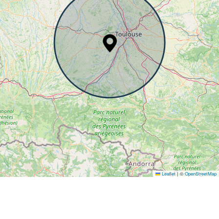
Leaflet
|
©
OpenStreetMap