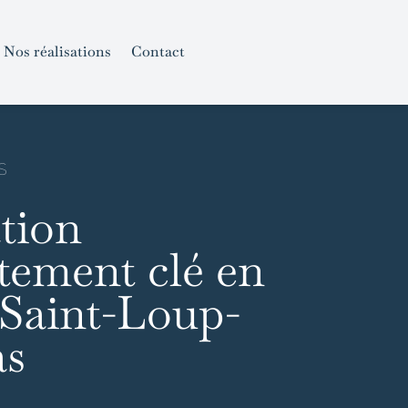
Nos réalisations
Contact
S
tion
tement clé en
 Saint-Loup-
s