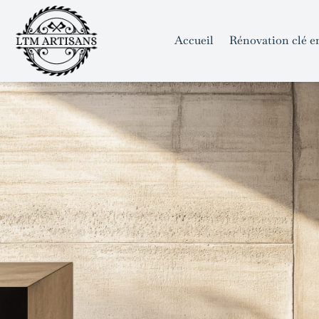
```html
```
Skip
to
Accueil
Rénovation clé e
content