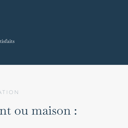
isfaits
ATION
nt ou maison :