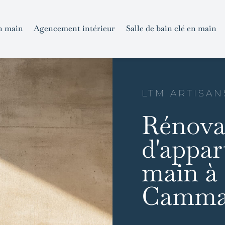
n main
Agencement intérieur
Salle de bain clé en main
LTM ARTISAN
Rénova
d'appar
main à
Camma