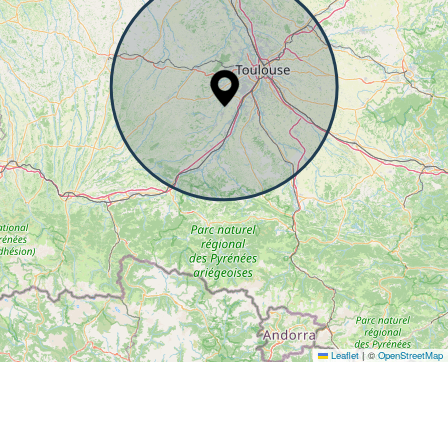
Leaflet
|
©
OpenStreetMap