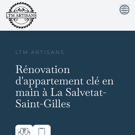
```html
```
Skip
to
content
LTM ARTISANS
Rénovation
d'appartement clé en
main à La Salvetat-
Saint-Gilles