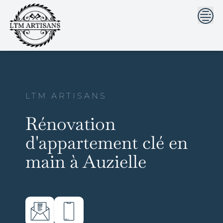
```html
```
Skip
to
content
LTM ARTISANS
Rénovation
d'appartement clé en
main à Auzielle