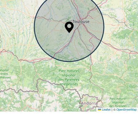
Leaflet
|
©
OpenStreetMap