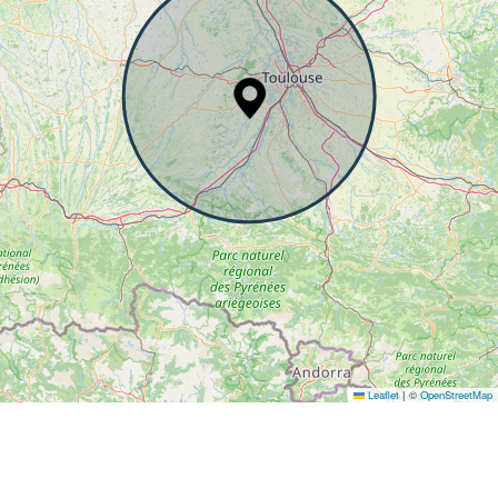
Leaflet
|
©
OpenStreetMap