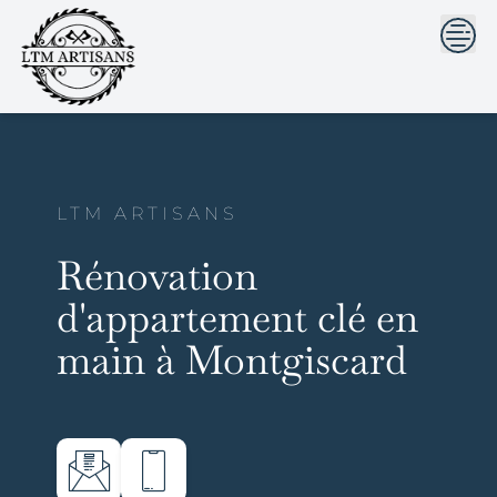
```html
```
Skip
to
content
LTM ARTISANS
Rénovation
d'appartement clé en
main à Montgiscard