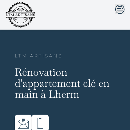
```html
```
Skip
to
content
LTM ARTISANS
Rénovation
d'appartement clé en
main à Lherm