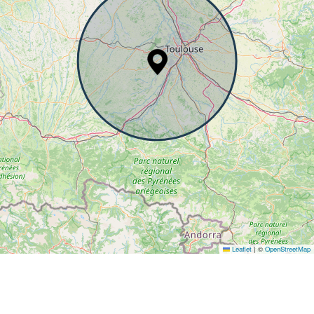
Leaflet
|
©
OpenStreetMap