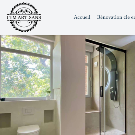
```html
```
Skip
to
Accueil
Rénovation clé e
content