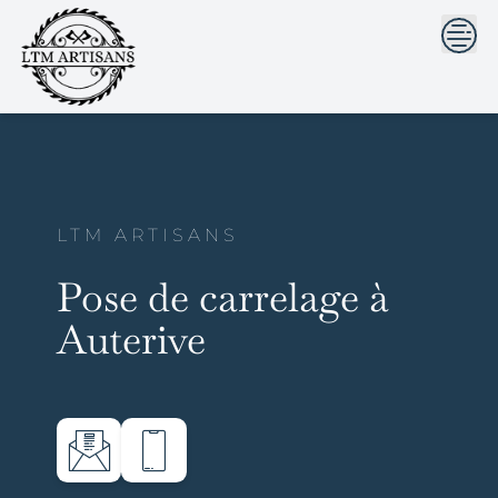
```html
```
Skip
to
content
LTM ARTISANS
Pose de carrelage à
Auterive