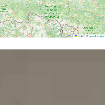
Leaflet
|
©
OpenStreetMap