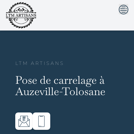
```html
```
Skip
to
content
LTM ARTISANS
Pose de carrelage à
Auzeville-Tolosane