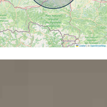
Leaflet
|
©
OpenStreetMap