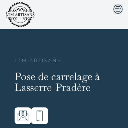
```html
```
Skip
to
content
LTM ARTISANS
Pose de carrelage à
Lasserre-Pradère