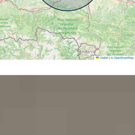
Leaflet
|
©
OpenStreetMap