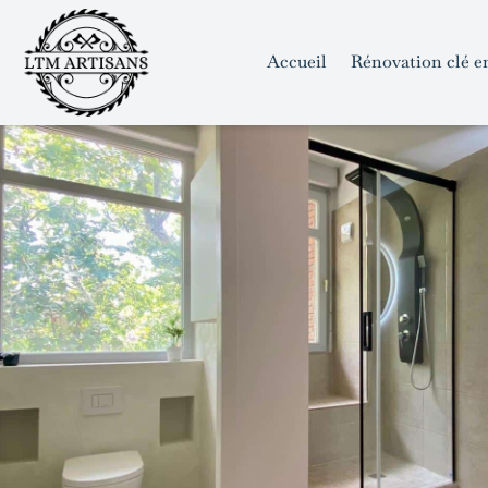
```html
```
Skip
to
Accueil
Rénovation clé e
content