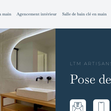
n main
Agencement intérieur
Salle de bain clé en main
LTM ARTISAN
Pose de