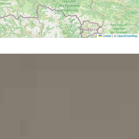
Leaflet
|
©
OpenStreetMap