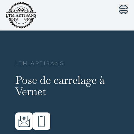
```html
```
Skip
to
content
LTM ARTISANS
Pose de carrelage à
Vernet