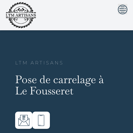
```html
```
Skip
to
content
LTM ARTISANS
Pose de carrelage à
Le Fousseret