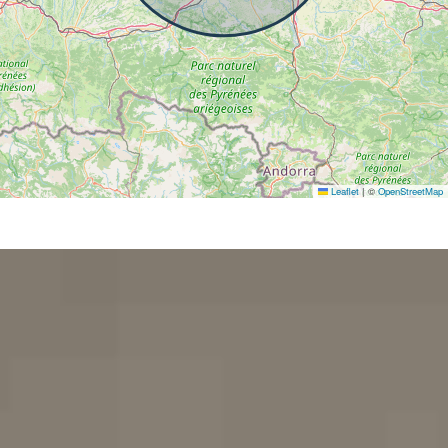
Leaflet
|
©
OpenStreetMap