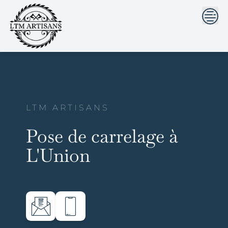
```html
```
Skip
to
content
LTM ARTISANS
Pose de carrelage à
L'Union