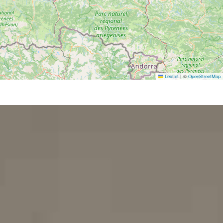
Leaflet
|
©
OpenStreetMap