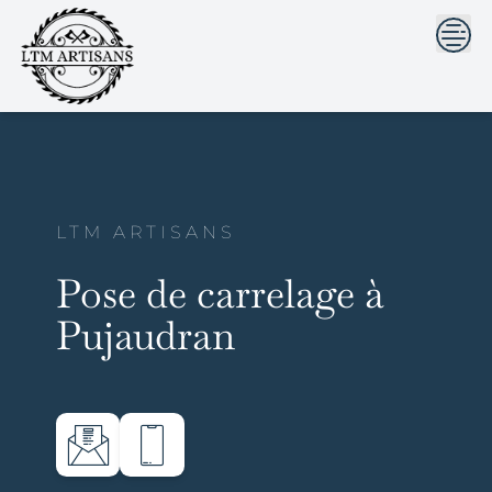
```html
```
Skip
to
content
LTM ARTISANS
Pose de carrelage à
Pujaudran