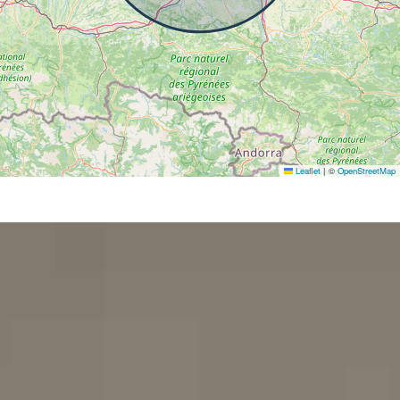
Leaflet
|
©
OpenStreetMap