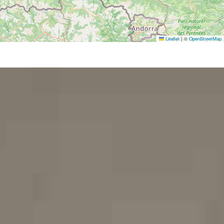
Leaflet
|
©
OpenStreetMap