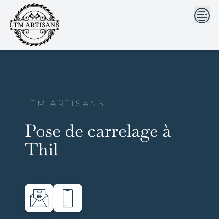
```html
```
Skip
to
content
LTM ARTISANS
Pose de carrelage à
Thil