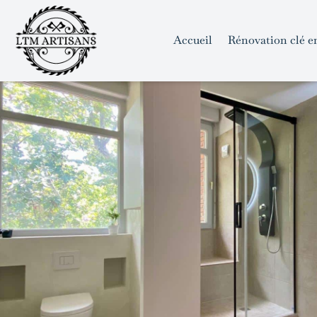
```html
```
Skip
to
Accueil
Rénovation clé e
content