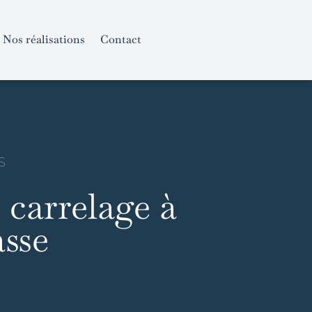
Nos réalisations
Contact
S
 carrelage à
sse