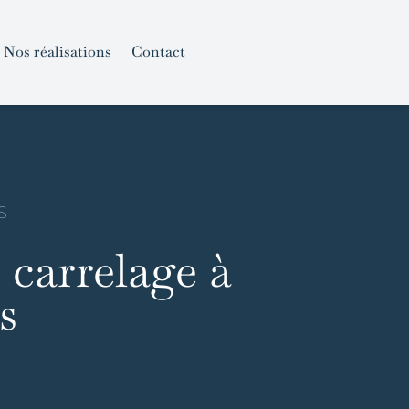
Nos réalisations
Contact
S
 carrelage à
s