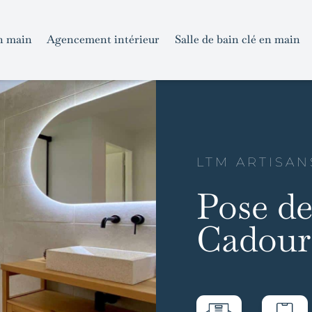
n main
Agencement intérieur
Salle de bain clé en main
LTM ARTISAN
Pose de
Cadour