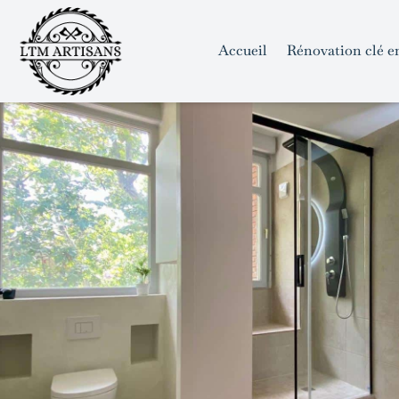
```html
```
Skip
to
Accueil
Rénovation clé e
content