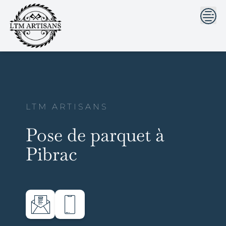
```html
```
Skip
to
content
LTM ARTISANS
Pose de parquet à
Pibrac