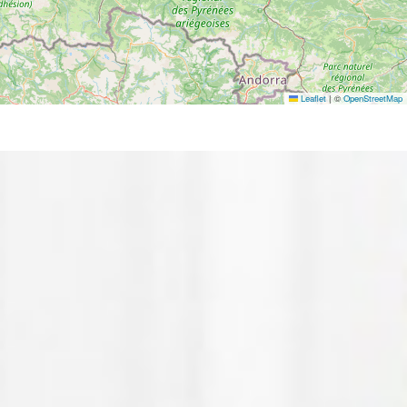
Leaflet
|
©
OpenStreetMap