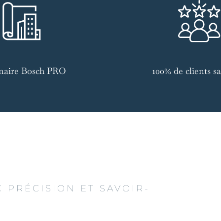
naire Bosch PRO
100% de clients sat
 PRÉCISION ET SAVOIR-