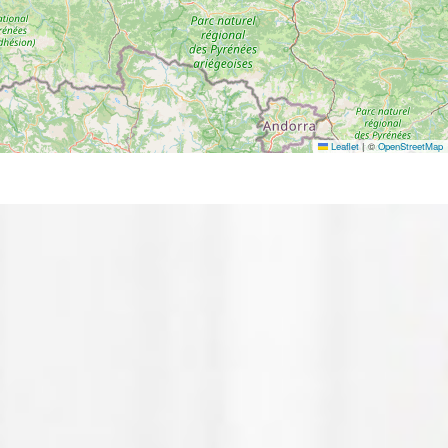
Leaflet
|
©
OpenStreetMap