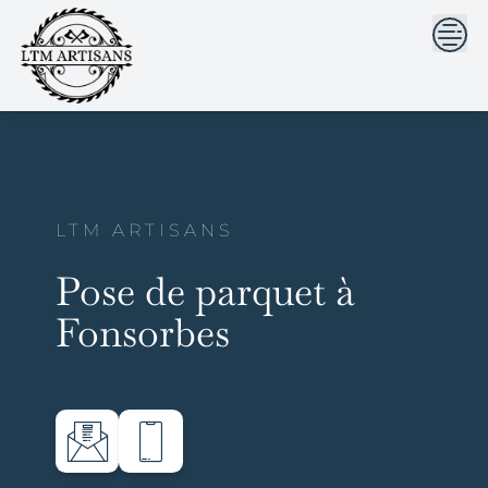
```html
```
Skip
to
content
LTM ARTISANS
Pose de parquet à
Fonsorbes