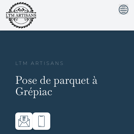
```html
```
Skip
to
content
LTM ARTISANS
Pose de parquet à
Grépiac