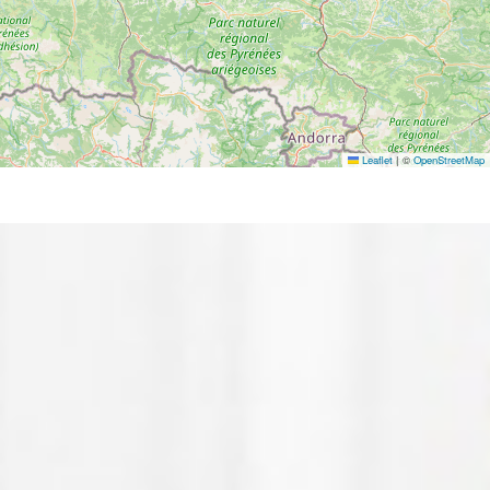
Leaflet
|
©
OpenStreetMap