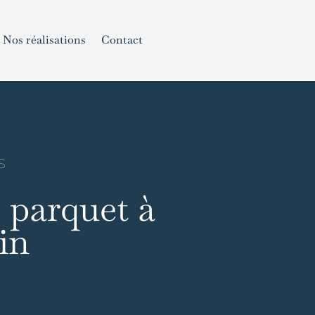
Nos réalisations
Contact
S
 parquet à
in