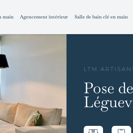
n main
Agencement intérieur
Salle de bain clé en main
LTM ARTISAN
Pose de
Léguev