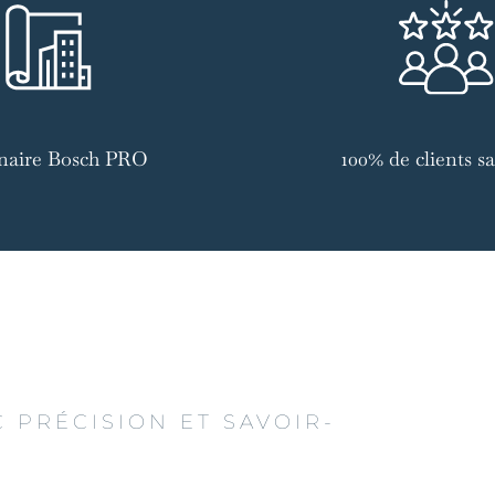
naire Bosch PRO
100% de clients sat
 PRÉCISION ET SAVOIR-