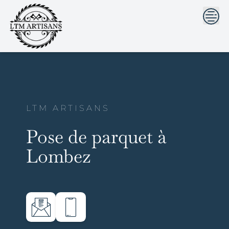
```html
```
Skip
to
content
LTM ARTISANS
Pose de parquet à
Lombez