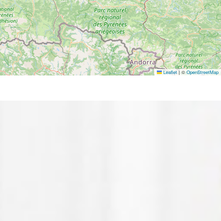
Leaflet
|
©
OpenStreetMap