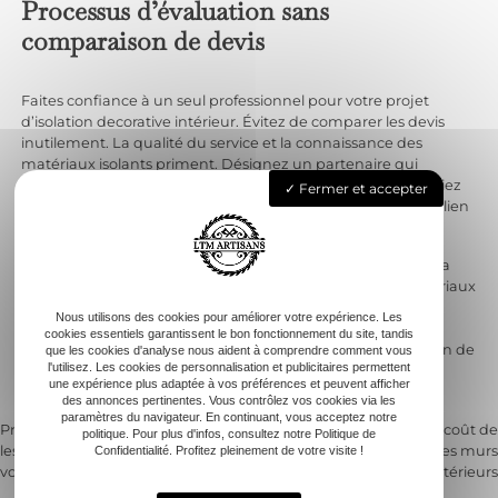
Processus d’évaluation sans
comparaison de devis
Faites confiance à un seul professionnel pour votre projet
d’isolation decorative intérieur. Évitez de comparer les devis
inutilement. La qualité du service et la connaissance des
matériaux isolants priment. Désignez un partenaire qui
comprend vos besoins spécifiques et votre budget. Privilégiez
Fermer et accepter
son expertise en matière de performances thermiques. Un lien
fort avec l’expert facilite le processus d’évaluation.
Une évaluation complète des lieux est déterminante pour la
réussite des travaux. Analysez ensemble l’impact des matériaux
isolants choisis. Prenez en compte des aspects comme la
Nous utilisons des cookies pour améliorer votre expérience. Les
conductivité thermique et l’épaisseur nécessaire pour vos
cookies essentiels garantissent le bon fonctionnement du site, tandis
parois. Considérez également l’étanchéité à l’air et la gestion de
que les cookies d'analyse nous aident à comprendre comment vous
l'utilisez. Les cookies de personnalisation et publicitaires permettent
la vapeur d’eau dans votre espace. Restez engagé et
une expérience plus adaptée à vos préférences et peuvent afficher
communiquez ouvertement à chaque étape.
des annonces pertinentes. Vous contrôlez vos cookies via les
paramètres du navigateur. En continuant, vous acceptez notre
Previous:
Second oeuvre maison :
Next:
Comment estimer le coût de
politique. Pour plus d'infos, consultez notre Politique de
les étapes essentielles pour réussir
l’isolation thermique des murs
Confidentialité. Profitez pleinement de votre visite !
Navigation
vos travaux
intérieurs