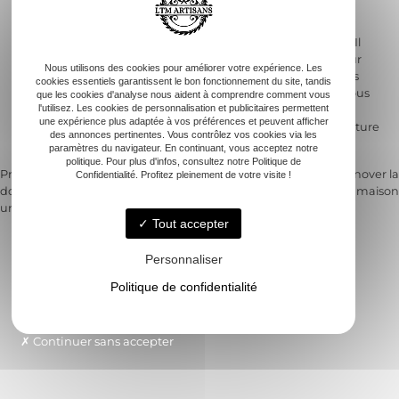
Un professionnel envisage aussi les meilleures techniques
d’isolation par l’extérieur ou l’intérieur selon votre situation. Il
vous accompagne dans les démarches administratives pour
Nous utilisons des cookies pour améliorer votre expérience. Les
bénéficier d’aides financières. Chacune de ses interventions
cookies essentiels garantissent le bon fonctionnement du site, tandis
garantit une isolation thermique et phonique optimisée. Vous
que les cookies d'analyse nous aident à comprendre comment vous
l'utilisez. Les cookies de personnalisation et publicitaires permettent
profitez des avantages d’une maison bien isolée, avec des
une expérience plus adaptée à vos préférences et peuvent afficher
déperditions thermiques minimisées. Finalement, votre facture
des annonces pertinentes. Vous contrôlez vos cookies via les
énergétique baisse de façon notable.
paramètres du navigateur. En continuant, vous acceptez notre
politique. Pour plus d'infos, consultez notre Politique de
Previous:
Montage caniveau
Next:
Techniques pour rénover la
Confidentialité. Profitez pleinement de votre visite !
douche italienne : astuces pour
brique extérieure de votre maison
Navigation
une installation réussie
Tout accepter
de
Personnaliser
l’article
Politique de confidentialité
Accueil
Rénovation clé en main
Continuer sans accepter
Agencement intérieur
Salle de bain clé en main
Nos réalisations