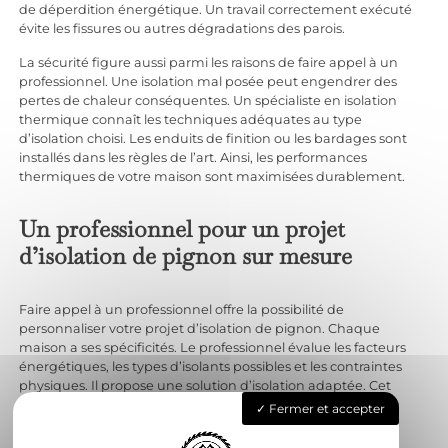
de déperdition énergétique. Un travail correctement exécuté
évite les fissures ou autres dégradations des parois.
La sécurité figure aussi parmi les raisons de faire appel à un
professionnel. Une isolation mal posée peut engendrer des
pertes de chaleur conséquentes. Un spécialiste en isolation
thermique connaît les techniques adéquates au type
d’isolation choisi. Les enduits de finition ou les bardages sont
installés dans les règles de l’art. Ainsi, les performances
thermiques de votre maison sont maximisées durablement.
Un professionnel pour un projet
d’isolation de pignon sur mesure
Faire appel à un professionnel offre la possibilité de
personnaliser votre projet d’isolation de pignon. Chaque
maison a ses spécificités. Le professionnel évalue les facteurs
énergétiques, les types d’isolants possibles et les contraintes
physiques. Il propose une solution d’isolation adaptée. Cet
expert conçoit une isolation sur mesure, en accord avec vos
Fermer et accepter
attentes et votre budget pour faire des économies
considérables sur le long terme.