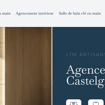
n main
Agencement intérieur
Salle de bain clé en main
LTM ARTISAN
Agencem
Castelg