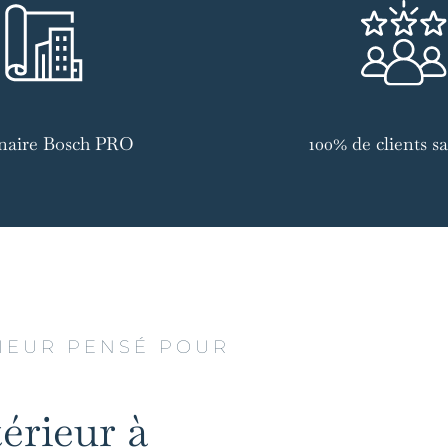
naire Bosch PRO
100% de clients sat
IEUR PENSÉ POUR
érieur à