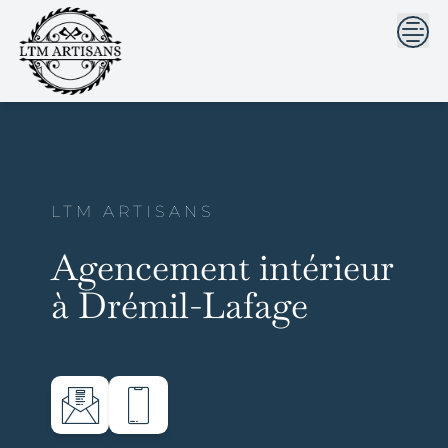
```html
```
Skip
to
content
LTM ARTISANS
Agencement intérieur
à Drémil-Lafage