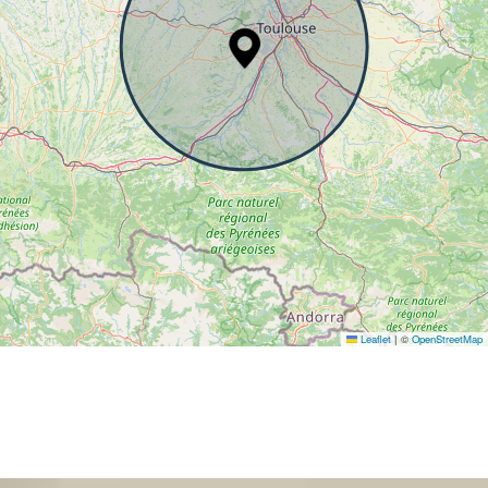
Leaflet
|
©
OpenStreetMap