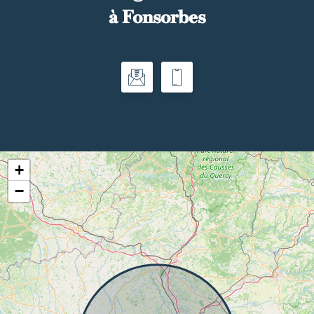
à Fonsorbes
+
−