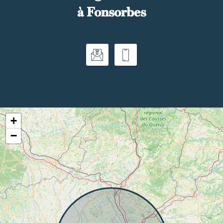
à Fonsorbes
+
−