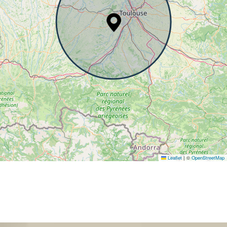
Leaflet
|
©
OpenStreetMap