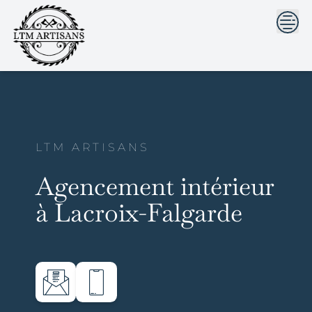
```html
```
Skip
to
content
LTM ARTISANS
Agencement intérieur
à Lacroix-Falgarde