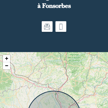
à Fonsorbes
+
−