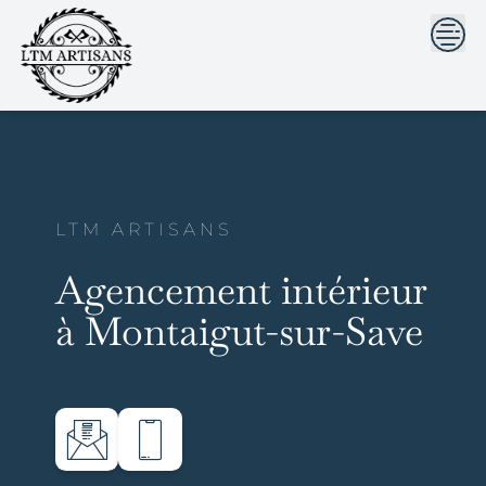
```html
```
Skip
to
content
LTM ARTISANS
Agencement intérieur
à Montaigut-sur-Save