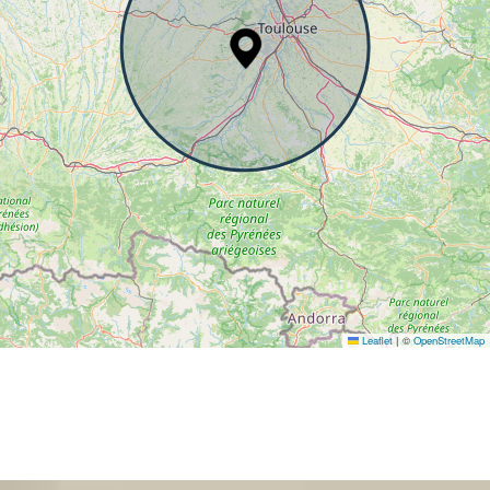
Leaflet
|
©
OpenStreetMap