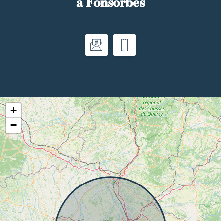
à Fonsorbes
+
−