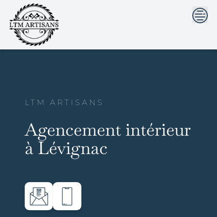
```html
```
Skip
to
content
LTM ARTISANS
Agencement intérieur
à Lévignac