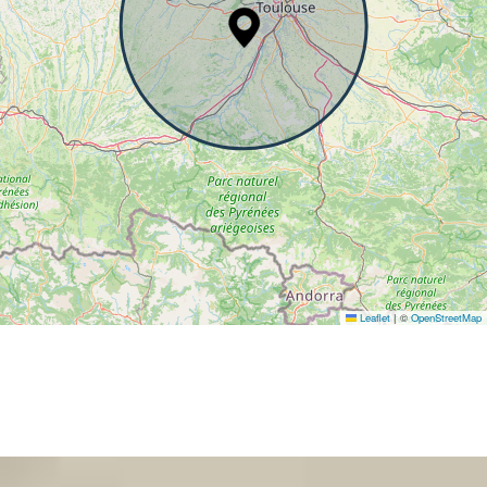
Leaflet
|
©
OpenStreetMap