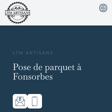
```html
```
Skip
to
content
LTM ARTISANS
Pose de parquet à
Fonsorbes