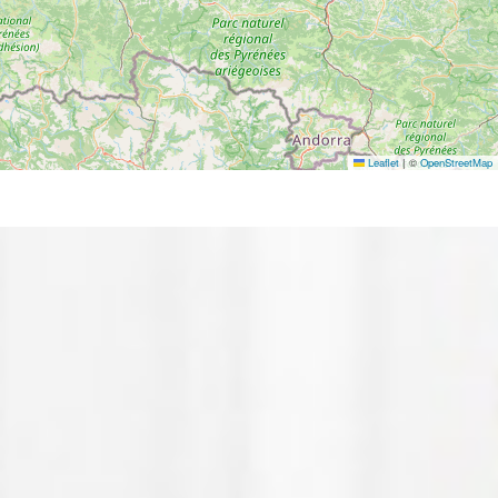
Leaflet
|
©
OpenStreetMap