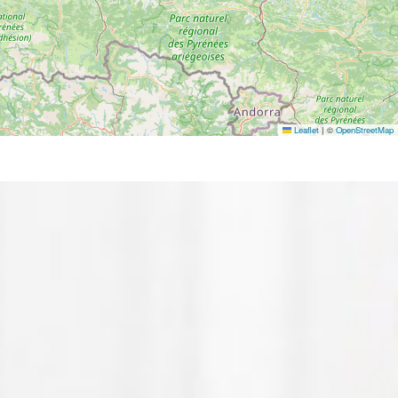
Leaflet
|
©
OpenStreetMap