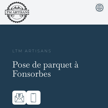
```html
```
Skip
to
content
LTM ARTISANS
Pose de parquet à
Fonsorbes