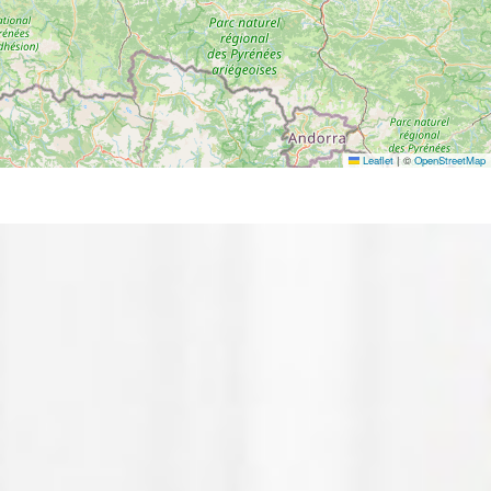
Leaflet
|
©
OpenStreetMap