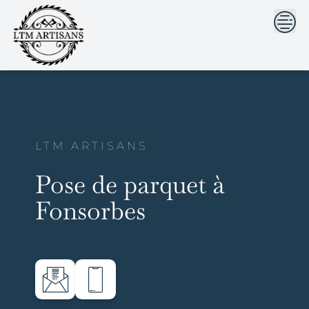
```html
```
Skip
to
content
LTM ARTISANS
Pose de parquet à
Fonsorbes