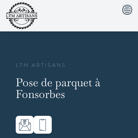
```html
```
Skip
to
content
LTM ARTISANS
Pose de parquet à
Fonsorbes