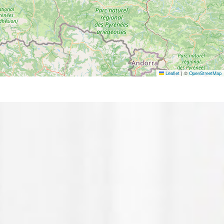
Leaflet
|
©
OpenStreetMap