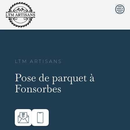
```html
```
Skip
to
content
LTM ARTISANS
Pose de parquet à
Fonsorbes