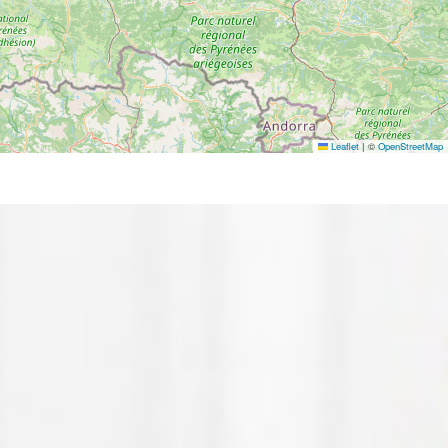
Leaflet
|
©
OpenStreetMap