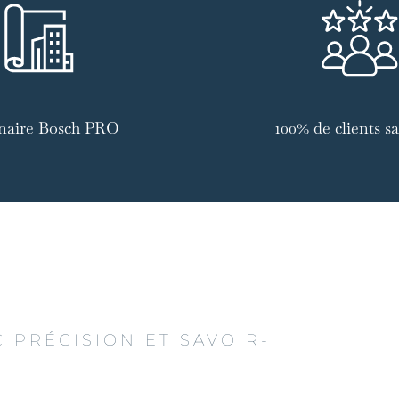
naire Bosch PRO
100% de clients sat
 PRÉCISION ET SAVOIR-