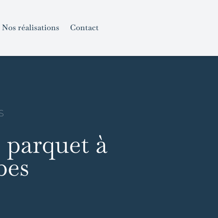
Nos réalisations
Contact
S
 parquet à
bes