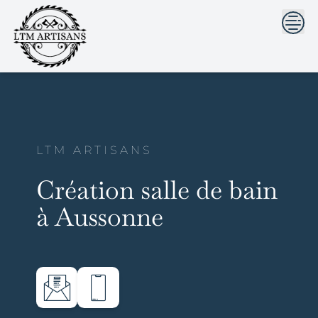
```html
```
Skip
to
content
LTM ARTISANS
Création salle de bain
à Aussonne