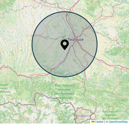
Leaflet
|
©
OpenStreetMap