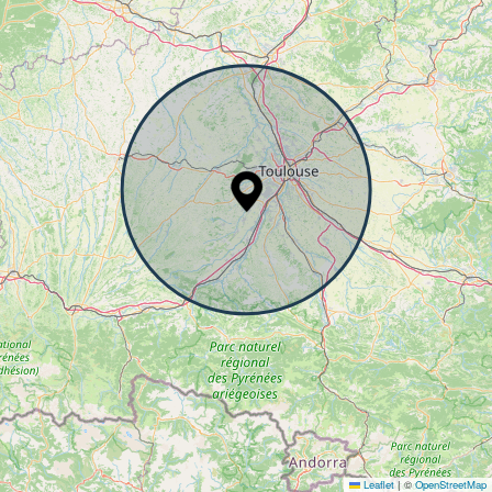
Leaflet
|
©
OpenStreetMap