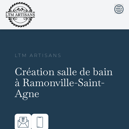
```html
```
Skip
to
content
LTM ARTISANS
Création salle de bain
à Ramonville-Saint-
Agne