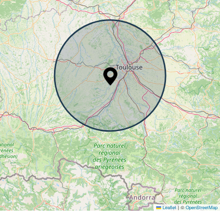
Leaflet
|
©
OpenStreetMap