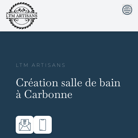
```html
```
Skip
to
content
LTM ARTISANS
Création salle de bain
à Carbonne