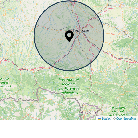
Leaflet
|
©
OpenStreetMap