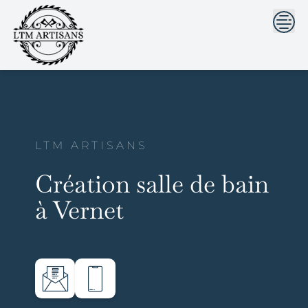
```html
```
Skip
to
content
LTM ARTISANS
Création salle de bain
à Vernet