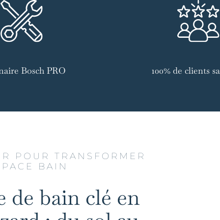
naire Bosch PRO
100% de clients sat
UR POUR TRANSFORMER
SPACE BAIN
e de bain clé en