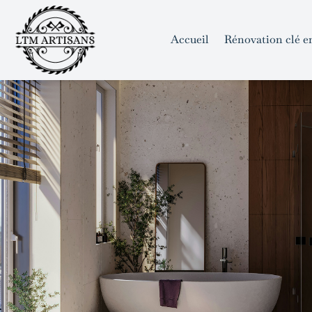
```html
```
Skip
to
Accueil
Rénovation clé e
content