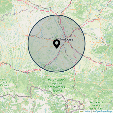
Leaflet
|
©
OpenStreetMap