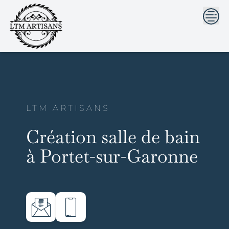
```html
```
Skip
to
content
LTM ARTISANS
Création salle de bain
à Portet-sur-Garonne