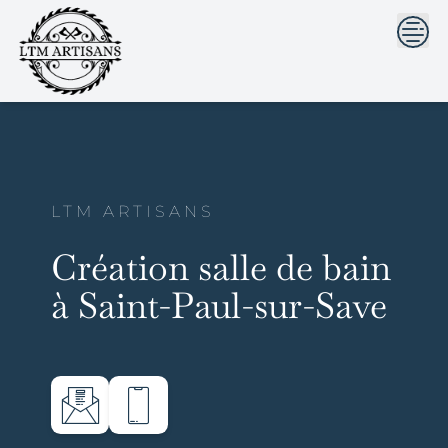
```html
```
Skip
to
content
LTM ARTISANS
Création salle de bain
à Saint-Paul-sur-Save