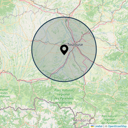
Leaflet
|
©
OpenStreetMap