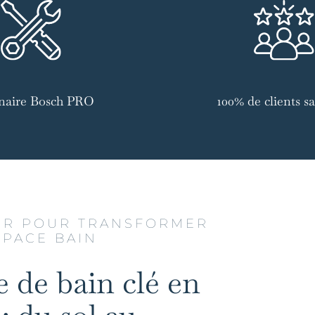
naire Bosch PRO
100% de clients sat
UR POUR TRANSFORMER
SPACE BAIN
e de bain clé en