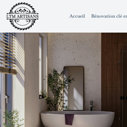
```html
```
Skip
to
Accueil
Rénovation clé e
content