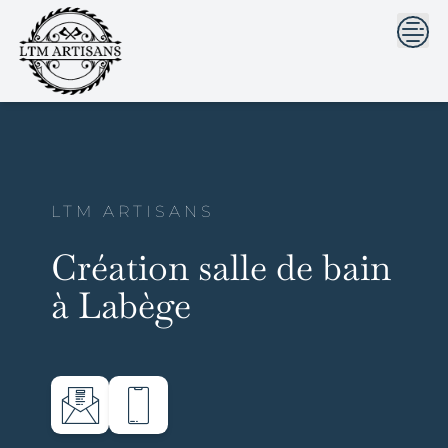
```html
```
Skip
to
content
LTM ARTISANS
Création salle de bain
à Labège