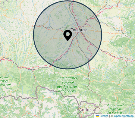
Leaflet
|
©
OpenStreetMap