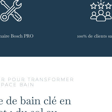
naire Bosch PRO
100% de clients sat
UR POUR TRANSFORMER
SPACE BAIN
e de bain clé en