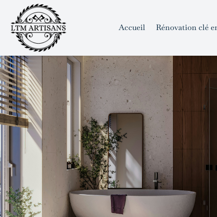
```html
```
Skip
to
Accueil
Rénovation clé e
content